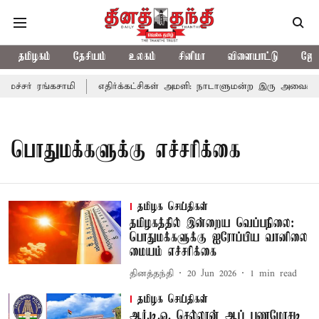
தமிழகம்
தேசியம்
உலகம்
சினிமா
விளையாட்டு
ஜோத
ைச்சர் ரங்கசாமி
எதிர்க்கட்சிகள் அமளி: நாடாளுமன்ற இரு அவைகளுக
பொதுமக்களுக்கு எச்சரிக்கை
தமிழக செய்திகள்
தமிழகத்தில் இன்றைய வெப்பநிலை:
பொதுமக்களுக்கு ஐரோப்பிய வானிலை
மையம் எச்சரிக்கை
தினத்தந்தி
20 Jun 2026
1
min read
தமிழக செய்திகள்
ஆர்.டி.ஓ. செல்லான் ஆப் பணமோசடி