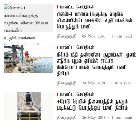
மாவட்ட செய்திகள்
பிளஸ்-1 மாணவர்களுக்கு வழங்க
விலையில்லா சைக்கிள் உதிரிபாகங்கள்
பொருத்தும் பணி
தினத்தந்தி
05 Nov 2020
1
min read
மாவட்ட செய்திகள்
மிச்சம் மீதி தண்ணீரை குழாய்கள் மூலம்
எடுக்க புழல் ஏரியில் ராட்சத
மின்மோட்டார்கள் பொருத்தும் பணி
தீவிரம்
தினத்தந்தி
24 Mar 2019
1
min read
மாவட்ட செய்திகள்
ஈரோடு ரெயில் நிலையத்தில் நகரும்
படிக்கட்டு பொருத்தும் பணி தீவிரம்
தினத்தந்தி
26 May 2018
1
min read