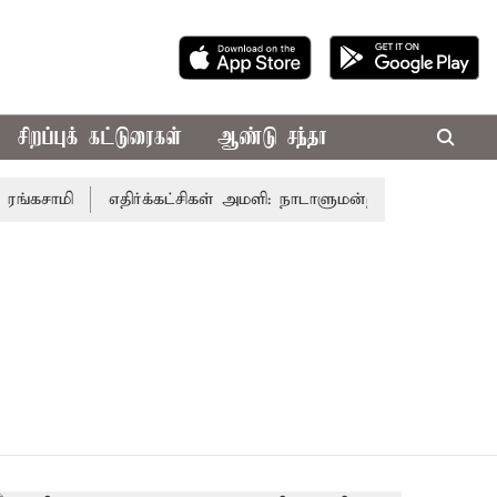
சிறப்புக் கட்டுரைகள்
ஆண்டு சந்தா
கசாமி
எதிர்க்கட்சிகள் அமளி: நாடாளுமன்ற இரு அவைகளும் த