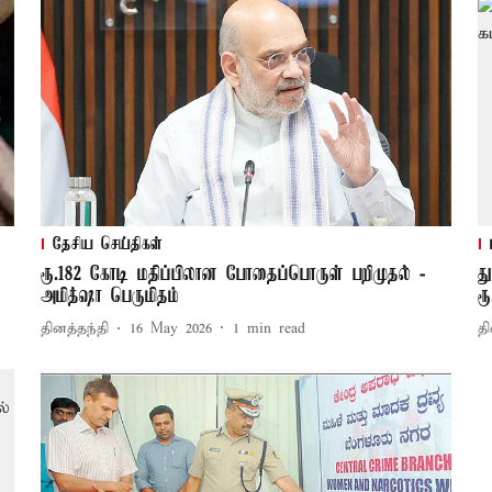
தேசிய செய்திகள்
ரூ.182 கோடி மதிப்பிலான போதைப்பொருள் பறிமுதல் -
த
அமித்ஷா பெருமிதம்
ர
தினத்தந்தி
16 May 2026
1
min read
தி