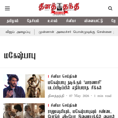
தமிழகம்
தேசியம்
உலகம்
சினிமா
விளையாட்டு
ஜோத
் விஜய் அழைப்பு
முன்னாள் அமைச்சர் பொன்முடிக்கு சென்னை நீதிமன்
மகேஷ்பாபு
சினிமா செய்திகள்
மகேஷ்பாபு நடிக்கும் ‘வாரணாசி’
படப்பிடிப்பில் எதிர்பாராத சிக்கல்
தினத்தந்தி
07 May 2026
1
min read
சினிமா செய்திகள்
ராஜமவுலியும், மகேஷ்பாபுவும் சண்டை
போடும் வீடியோ இணையத்தில் வைரல்