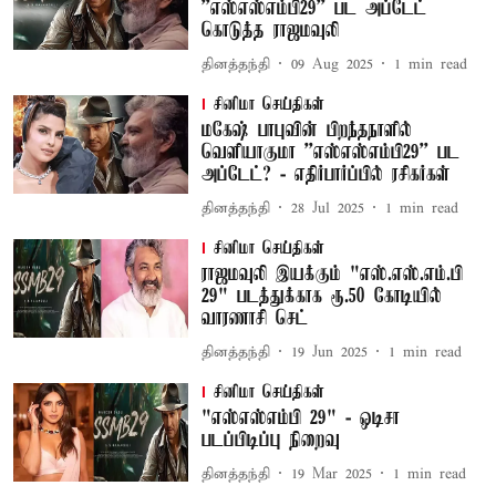
''எஸ்எஸ்எம்பி29'' பட அப்டேட்
கொடுத்த ராஜமவுலி
தினத்தந்தி
09 Aug 2025
1
min read
சினிமா செய்திகள்
மகேஷ் பாபுவின் பிறந்தநாளில்
வெளியாகுமா ''எஸ்எஸ்எம்பி29'' பட
அப்டேட்? - எதிர்பார்ப்பில் ரசிகர்கள்
தினத்தந்தி
28 Jul 2025
1
min read
சினிமா செய்திகள்
ராஜமவுலி இயக்கும் "எஸ்.எஸ்.எம்.பி
29" படத்துக்காக ரூ.50 கோடியில்
வாரணாசி செட்
தினத்தந்தி
19 Jun 2025
1
min read
சினிமா செய்திகள்
"எஸ்எஸ்எம்பி 29" - ஒடிசா
படப்பிடிப்பு நிறைவு
தினத்தந்தி
19 Mar 2025
1
min read