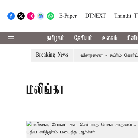
E-Paper
DTNEXT
Thanthi 
தமிழகம்
தேசியம்
உலகம்
சினி
Breaking News
ுறையீட்டு மனு வரும் 14-ம் தேதி விசாரணை - சுப்ரீம் கோர்ட்டு
மலிங்கா