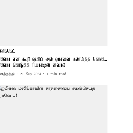
கிரிக்கெட்
லிங்கா என கூறி ஷகிப் அல் ஹசனை கலாய்த்த கோலி...
லிங்கா கொடுத்த ரியாக்ஷன் வைரல்
னத்தந்தி
21 Sep 2024
1
min read