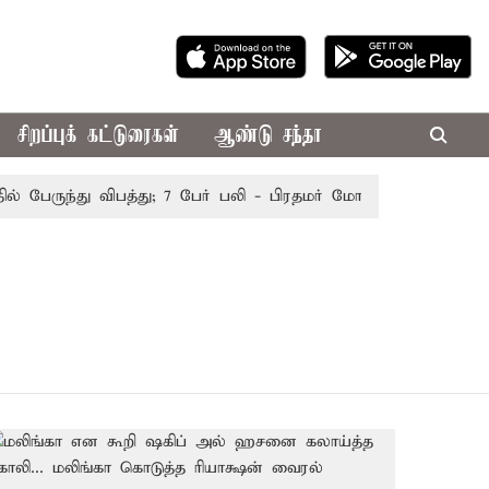
சிறப்புக் கட்டுரைகள்
ஆண்டு சந்தா
பேருந்து விபத்து; 7 பேர் பலி - பிரதமர் மோடி இரங்கல்
தொக