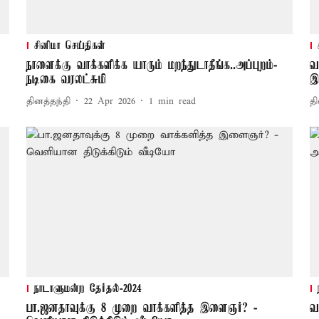
சினிமா செய்திகள்
நாளைக்கு வாக்களிக்க யாரும் மறந்துடாதீங்க..அப்புறம்-
வ
நடிகை வரலட்சுமி
இ
தினத்தந்தி
22 Apr 2026
1
min read
தி
நாடாளுமன்ற தேர்தல்-2024
பா.ஜனதாவுக்கு 8 முறை வாக்களித்த இளைஞர்? -
வ