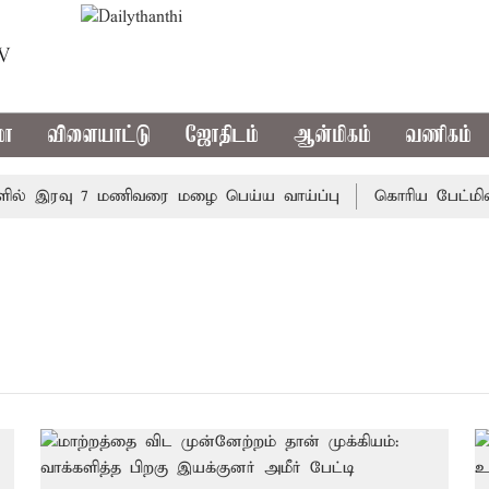
TV
மா
விளையாட்டு
ஜோதிடம்
ஆன்மிகம்
வணிகம்
ல் இரவு 7 மணிவரை மழை பெய்ய வாய்ப்பு
கொரிய பேட்மிண்டன