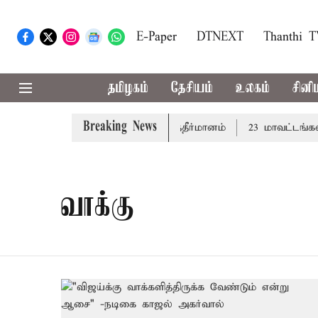
E-Paper
DTNEXT
Thanthi 
தமிழகம்
தேசியம்
உலகம்
சினி
Breaking News
்த்து: சட்டமன்றத்தில் நாளை தனித்தீர்மானம்
23 மாவட்டங்களி
வாக்கு