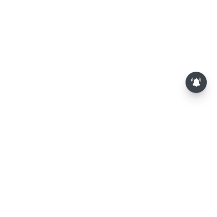
சசிகலா, தினகரனை கட்சியில்
சேர்க்க வேண்டும்: வேலுமணி,
விஸ்வநாதன் மீண்டும் போர்க்கொடி