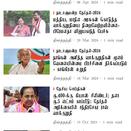
தினத்தந்தி
08 Apr 2024
1
min read
நாடாளுமன்ற தேர்தல்-2024
மத்திய, மாநில அரசுகள் கொடுத்த
வாக்குறுதியை நிறைவேற்றவில்லை-
பிரேமலதா விஜயகாந்த் பேச்சு
தினத்தந்தி
29 Mar 2024
1
min read
நாடாளுமன்ற தேர்தல்-2024
நாங்கள் அளித்த வாக்குறுதிகள் மூலம்
வேலையின்மை பிரச்சினை தீர்க்கப்படும்
- காங்கிரஸ் உறுதி
தினத்தந்தி
18 Mar 2024
1
min read
தேசிய செய்திகள்
ரூ.400-க்கு கியாஸ் சிலிண்டர்; தலா
ரூ.5 லட்சம் காப்பீடு: தேர்தல்
அறிக்கையில் சந்திரசேகர ராவ்
வாக்குறுதி
தினத்தந்தி
15 Oct 2023
1
min read