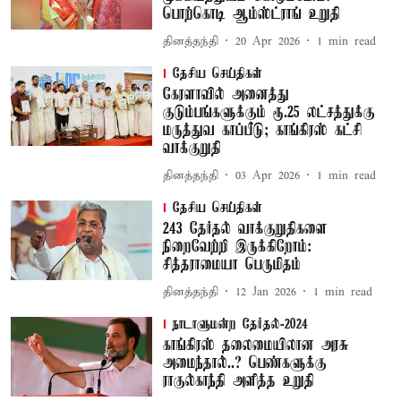
பொற்கொடி ஆம்ஸ்ட்ராங் உறுதி
தினத்தந்தி
20 Apr 2026
1
min read
தேசிய செய்திகள்
கேரளாவில் அனைத்து
குடும்பங்களுக்கும் ரூ.25 லட்சத்துக்கு
மருத்துவ காப்பீடு; காங்கிரஸ் கட்சி
வாக்குறுதி
தினத்தந்தி
03 Apr 2026
1
min read
தேசிய செய்திகள்
243 தேர்தல் வாக்குறுதிகளை
நிறைவேற்றி இருக்கிறோம்:
சித்தராமையா பெருமிதம்
தினத்தந்தி
12 Jan 2026
1
min read
நாடாளுமன்ற தேர்தல்-2024
காங்கிரஸ் தலைமையிலான அரசு
அமைந்தால்..? பெண்களுக்கு
ராகுல்காந்தி அளித்த உறுதி