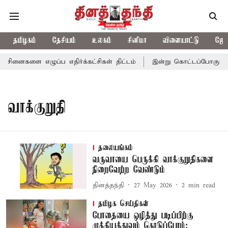
தமிழகம்
தேசியம்
உலகம்
சினிமா
விளையாட்டு
ஜோத
ினைகளை எழுப்ப எதிர்க்கட்சிகள் திட்டம்
இன்று கொட்டப்போகும் கன
வாக்குறுதி
தலையங்கம்
வருவாயை பெருக்கி வாக்குறுதிகளை
நிறைவேற்ற வேண்டும்
தினத்தந்தி
27 May 2026
2
min read
தமிழக செய்திகள்
போதையை ஒழித்து படிப்பிற்கு
முக்கியத்துவம் கொடுப்போம்: