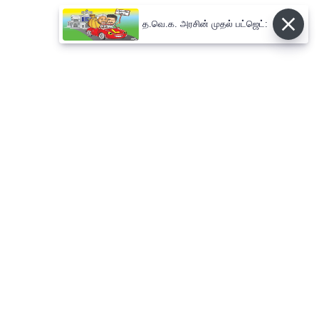
த.வெ.க. அரசின் முதல் பட்ஜெட்:
⌄
செய்திகள்