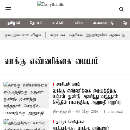
தமிழகம்
தேசியம்
உலகம்
சினிமா
விளையாட்டு
ஜோத
முதல்-அமைச்சர் விஜய்
கரூர் கூட்டநெரிசல்: இறந்தோரின் குடும்பத்தின
வாக்கு எண்ணிக்கை மையம்
அரசியல் களம்
வாக்கு எண்ணிக்கை மையத்திற்கு
மஞ்சள் துண்டு அணிந்து வந்ததால்
செந்தில் பாலாஜிக்கு அனுமதி மறுப்பு
தினத்தந்தி
04 May 2026
1
min read
தமிழக செய்திகள்
தூத்துக்குடி: வாக்கு எண்ணும்