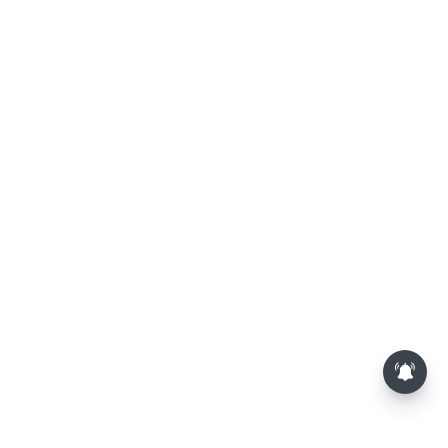
பாம்புகள் தோலை உரிப்பது ஏன்?
அப்போது அதனை பார்த்தால்
பழிவாங்குமா?