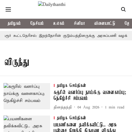
தமிழகம்
தேசியம்
உலகம்
சினிமா
விளையாட்டு
ஜோத
கரூர் கூட்டநெரிசல்: இறந்தோரின் குடும்பத்தினருக்கு அரசுப்பணி வழக்கு; வ
விருந்து
தமிழக செய்திகள்
கரூரில் வளர்ப்பு நாய்க்கு வளைகாப்பு;
நெகிழ்ச்சி சம்பவம்
தினத்தந்தி
04 Aug 2026
1
min read
தமிழக செய்திகள்
பயணிகளை தவிக்கவிட்டு.. அரசு
பஸ்சை நிறுத்தி திருமண விருந்து