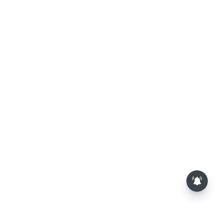
பாம்புகள் தோலை உரிப்பது ஏன்?
அப்போது அதனை பார்த்தால்
பழிவாங்குமா?