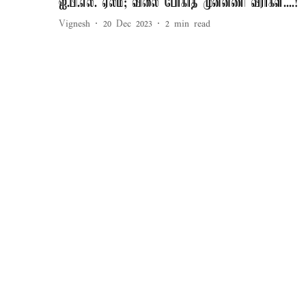
ஐ.பி.எல். ஏலம்; விலை போகாத முன்னணி வீரர்கள்....!
Vignesh
20 Dec 2023
2
min read