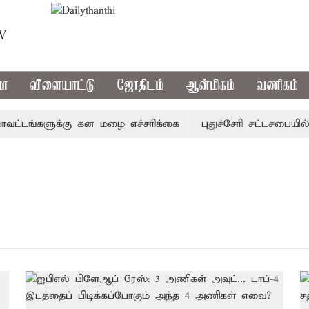
TV
மா
விளையாட்டு
ஜோதிடம்
ஆன்மிகம்
வணிகம்
்டங்களுக்கு கன மழை எச்சரிக்கை
புதுச்சேரி சட்டசபையில் வ