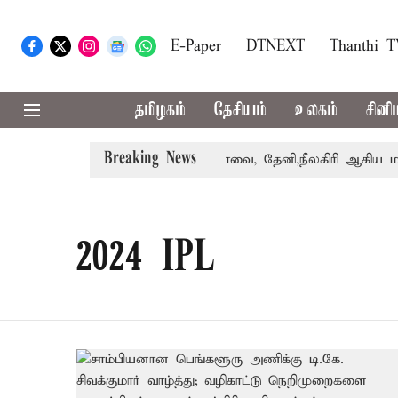
E-Paper
DTNEXT
Thanthi 
தமிழகம்
தேசியம்
உலகம்
சினி
Breaking News
 வாபஸ் பெற்றார் சங்கீதா
கோவை, தேனி,நீலகிரி ஆகிய மாவட
2024 IPL