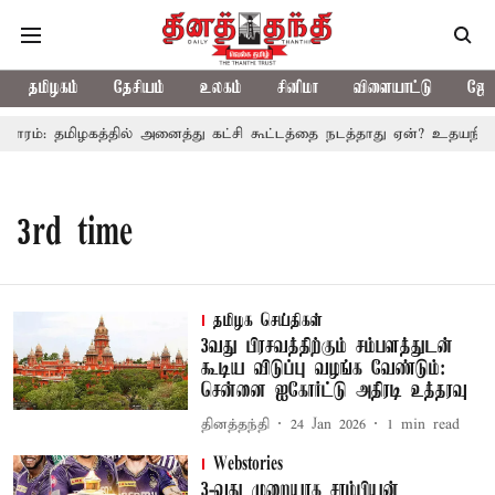
தமிழகம்
தேசியம்
உலகம்
சினிமா
விளையாட்டு
ஜோத
காரம்: தமிழகத்தில் அனைத்து கட்சி கூட்டத்தை நடத்தாது ஏன்? உதயநிதி 
3rd time
தமிழக செய்திகள்
3வது பிரசவத்திற்கும் சம்பளத்துடன்
கூடிய விடுப்பு வழங்க வேண்டும்:
சென்னை ஐகோர்ட்டு அதிரடி உத்தரவு
தினத்தந்தி
24 Jan 2026
1
min read
Webstories
3-வது முறையாக சாம்பியன்