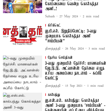
கோப்பையை வென்ற கொல்கத்தா
அணி..!
Subash
27 May 2024
2
min read
கிரிக்கெட்
ஐ.பி.எல். இறுதிப்போட்டி: 3-வது
முறையாக கொல்கத்தா அணி
"சாம்பியன்"
தினத்தந்தி
26 May 2024
3
min read
தேசிய செய்திகள்
3-வது முறையில் தேர்ச்சி: மாணவர்கள்
ஜே.இ.இ. அட்வான்ஸ் தேர்வை எழுத
உரிய அமைப்பை நாடலாம் - சுப்ரீம்
கோர்ட்டு
தினத்தந்தி
15 Sep 2021
1
min read
கால்பந்து
ஐ.எஸ்.எல். கால்பந்து: கொல்கத்தா
அணி 3-வது முறையாக ‘சாம்பியன்’ -
சென்னையின் எப்.சி.யை வீழ்த்தியது