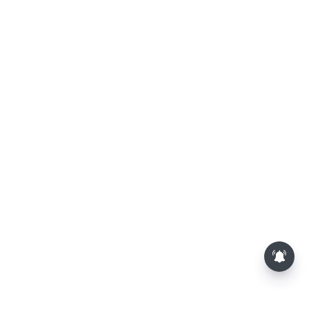
பாம்புகள் தோலை உரிப்பது ஏன்?
அப்போது அதனை பார்த்தால்
பழிவாங்குமா?