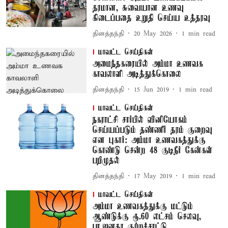
தரமான, சுவையான உணவு
கிடைப்பதை உறுதி செய்ய உத்தரவு
தினத்தந்தி
20 May 2026
1
min read
மாவட்ட செய்திகள்
அமைந்தகரையில் அம்மா உணவக
காவலாளி அடித்துக்கொலை
தினத்தந்தி
15 Jun 2019
1
min read
மாவட்ட செய்திகள்
நகராட்சி சார்பில் வினியோகம்
செய்யப்படும் தண்ணீர் தரம் குறைவு
என புகார்: அம்மா உணவகத்துக்கு
கொண்டு சென்ற 48 குடிநீர் கேன்கள்
பறிமுதல்
தினத்தந்தி
17 May 2019
1
min read
மாவட்ட செய்திகள்
அம்மா உணவகத்துக்கு மட்டும்
ஆண்டுக்கு ரூ.60 லட்சம் செலவு,
பா.ஜனதா குற்றச்சாட்டு