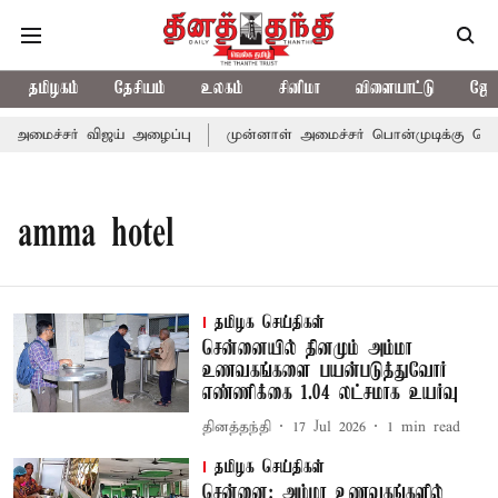
தமிழகம்
தேசியம்
உலகம்
சினிமா
விளையாட்டு
ஜோத
்-அமைச்சர் விஜய் அழைப்பு
முன்னாள் அமைச்சர் பொன்முடிக்கு சென்ன
amma hotel
தமிழக செய்திகள்
சென்னையில் தினமும் அம்மா
உணவகங்களை பயன்படுத்துவோர்
எண்ணிக்கை 1.04 லட்சமாக உயர்வு
தினத்தந்தி
17 Jul 2026
1
min read
தமிழக செய்திகள்
சென்னை: அம்மா உணவகங்களில்