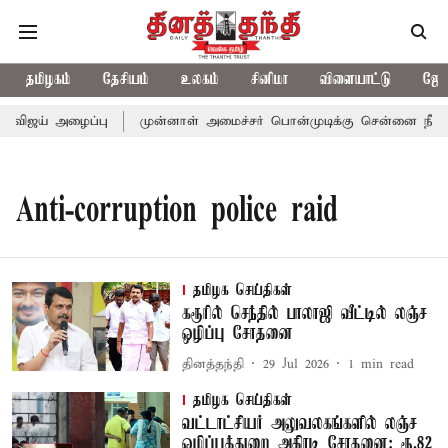
தமிழகம்
தேசியம்
உலகம்
சினிமா
விளையாட்டு
ஜோத
 விஜய் அழைப்பு
முன்னாள் அமைச்சர் பொன்முடிக்கு சென்னை நீதிமன்
Anti-corruption police raid
தமிழக செய்திகள்
கரூரில் செந்தில் பாலாஜி வீட்டில் லஞ்ச
ஒழிப்பு சோதனை
தினத்தந்தி
29 Jul 2026
1
min read
தமிழக செய்திகள்
வட்டாட்சியர் அலுவலகங்களில் லஞ்ச
ஒழிப்புத்துறை அதிரடி சோதனை: ரூ.82