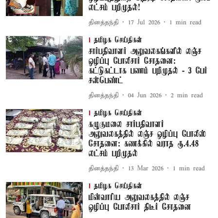
லட்சம் பறிமுதல்!
தினத்தந்தி
17 Jul 2026
1
min read
தமிழக செய்திகள்
சார்பதிவாளர் அலுவலகங்களில் லஞ்ச
ஒழிப்பு போலீசார் சோதனை:
கட்டுகட்டாக பணம் பறிமுதல் - 3 பேர்
சஸ்பெண்ட்
தினத்தந்தி
04 Jun 2026
2
min read
தமிழக செய்திகள்
கழுகுமலை சார்பதிவாளர்
அலுவலகத்தில் லஞ்ச ஒழிப்பு போலீஸ்
சோதனை: கணக்கில் வராத ரூ.4.48
லட்சம் பறிமுதல்
தினத்தந்தி
13 Mar 2026
1
min read
தமிழக செய்திகள்
மின்வாரிய அலுவலகத்தில் லஞ்ச
ஒழிப்பு போலீசார் திடீர் சோதனை