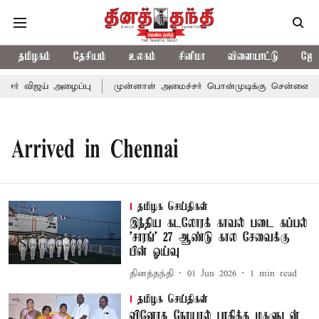
தமிழகம்
தேசியம்
உலகம்
சினிமா
விளையாட்டு
ஜோத
்சர் விஜய் அழைப்பு
முன்னாள் அமைச்சர் பொன்முடிக்கு சென்னை நீதி
Arrived in Chennai
தமிழக செய்திகள்
இந்திய கடலோரக் காவல் படை கப்பல்
'சாரங்' 27 ஆண்டு கால சேவைக்கு
பின் ஓய்வு
தினத்தந்தி
01 Jun 2026
1
min read
தமிழக செய்திகள்
வினோத நோயால் பாதித்த மகளுடன்