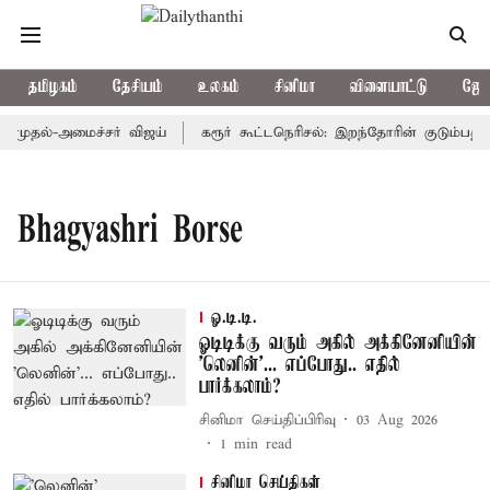
தமிழகம்
தேசியம்
உலகம்
சினிமா
விளையாட்டு
ஜோத
 முதல்-அமைச்சர் விஜய்
கரூர் கூட்டநெரிசல்: இறந்தோரின் குடும்பத்தி
Bhagyashri Borse
ஓ.டி.டி.
ஓடிடிக்கு வரும் அகில் அக்கினேனியின்
'லெனின்'... எப்போது.. எதில்
பார்க்கலாம்?
சினிமா செய்திப்பிரிவு
03 Aug 2026
1
min read
சினிமா செய்திகள்