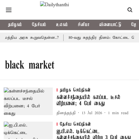
தமிழகம்
தேசியம்
உலகம்
சினிமா
விளையாட்டு
ஜோத
: மத்திய அரசு கூறுவதென்ன..?
80-வது சுதந்திர தினம்: கோட்டை கொத்
black market
தமிழக செய்திகள்
கள்ளச்சந்தையில் கலப்பட டீசல்
விற்பனை; 4 பேர் கைது
தினத்தந்தி
13 Jul 2026
1
min read
தேசிய செய்திகள்
ஐ.பி.எல். டிக்கெட்டை
கள்ளச்சந்தையில் விற்ற 3 பேர் கைது