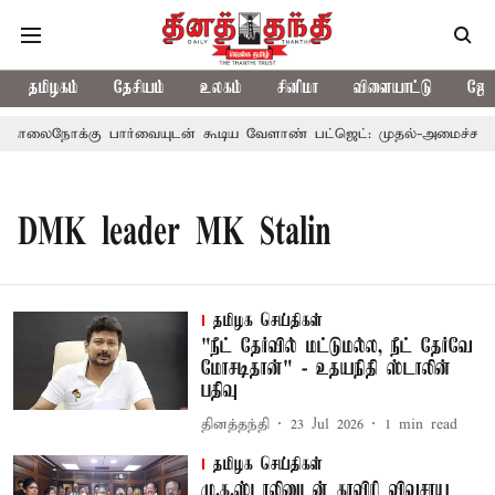
தமிழகம்
தேசியம்
உலகம்
சினிமா
விளையாட்டு
ஜோத
லைநோக்கு பார்வையுடன் கூடிய வேளாண் பட்ஜெட்: முதல்-அமைச்சர் வி
DMK leader MK Stalin
தமிழக செய்திகள்
"நீட் தேர்வில் மட்டுமல்ல, நீட் தேர்வே
மோசடிதான்" - உதயநிதி ஸ்டாலின்
பதிவு
தினத்தந்தி
23 Jul 2026
1
min read
தமிழக செய்திகள்
மு.க.ஸ்டாலினுடன் காவிரி விவசாய