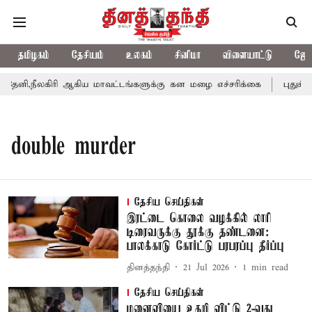
தமிழகம்
தேசியம்
உலகம்
சினிமா
விளையாட்டு
ஜோத
னி,நீலகிரி ஆகிய மாவட்டங்களுக்கு கன மழை எச்சரிக்கை
புதுச்சே
double murder
தேசிய செய்திகள்
இரட்டை கொலை வழக்கில் லாரி
டிரைவருக்கு தூக்கு தண்டனை:
பாலக்காடு கோர்ட்டு பரபரப்பு தீர்ப்பு
தினத்தந்தி
21 Jul 2026
1
min read
தேசிய செய்திகள்
மனைவியை உதறி விட்டு 2-வது