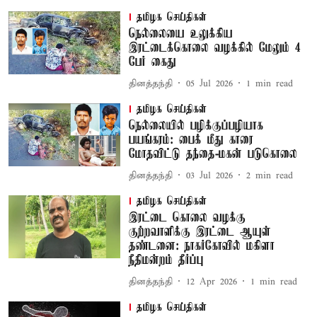
தமிழக செய்திகள்
நெல்லையை உலுக்கிய
இரட்டைக்கொலை வழக்கில் மேலும் 4
பேர் கைது
தினத்தந்தி
05 Jul 2026
1
min read
தமிழக செய்திகள்
நெல்லையில் பழிக்குப்பழியாக
பயங்கரம்: பைக் மீது காரை
மோதவிட்டு தந்தை-மகன் படுகொலை
தினத்தந்தி
03 Jul 2026
2
min read
தமிழக செய்திகள்
இரட்டை கொலை வழக்கு
குற்றவாளிக்கு இரட்டை ஆயுள்
தண்டனை: நாகர்கோவில் மகிளா
நீதிமன்றம் தீர்ப்பு
தினத்தந்தி
12 Apr 2026
1
min read
தமிழக செய்திகள்