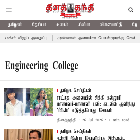
தமிழகம்
தேசியம்
உலகம்
சினிமா
விளையாட்டு
ஜோத
மைச்சர் விஜய் அழைப்பு
முன்னாள் அமைச்சர் பொன்முடிக்கு சென்னை ந
Engineering College
தமிழக செய்திகள்
ராட்சத அலையில் சிக்கி கல்லூரி
மாணவர்-மாணவி பலி: கடலில் குளித்து
'ரீல்ஸ்' எடுத்தபோது சோகம்
தினத்தந்தி
26 Jul 2026
1
min read
தமிழக செய்திகள்
கல்வி இன்று கோவிலாக இல்லை..