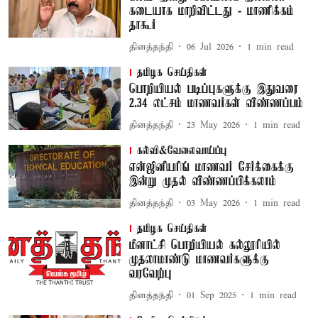
கடையாக மாறிவிட்டது - மாணிக்கம்
தாகூர்
தினத்தந்தி
06 Jul 2026
1
min read
தமிழக செய்திகள்
பொறியியல் படிப்புகளுக்கு இதுவரை
2.34 லட்சம் மாணவர்கள் விண்ணப்பம்
தினத்தந்தி
23 May 2026
1
min read
கல்வி&வேலைவாய்ப்பு
என்ஜினீயரிங் மாணவர் சேர்க்கைக்கு
இன்று முதல் விண்ணப்பிக்கலாம்
தினத்தந்தி
03 May 2026
1
min read
தமிழக செய்திகள்
மீனாட்சி பொறியியல் கல்லூரியில்
முதலாமாண்டு மாணவர்களுக்கு
வரவேற்பு
தினத்தந்தி
01 Sep 2025
1
min read