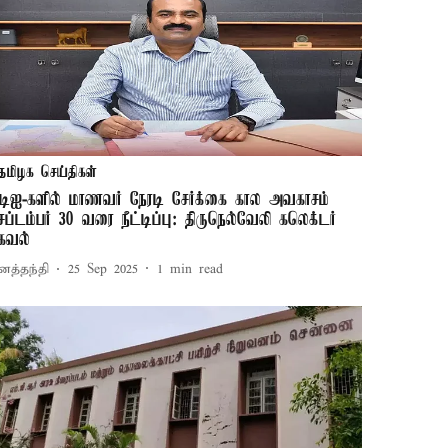
தமிழக செய்திகள்
டிஐ-களில் மாணவர் நேரடி சேர்க்கை கால அவகாசம்
ெப்டம்பர் 30 வரை நீட்டிப்பு: திருநெல்வேலி கலெக்டர்
கவல்
னத்தந்தி
25 Sep 2025
1
min read