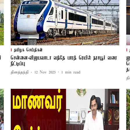
தமிழக செய்திகள்
்
சென்னை-விஜயவாடா வந்தே பாரத் ரெயில் நரசபூர் வரை
ஐ
நீட்டிப்பு
ச
த
தினத்தந்தி
12 Nov 2025
1
min read
தி