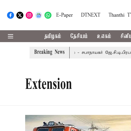
E-Paper
DTNEXT
Thanthi 
தமிழகம்
தேசியம்
உலகம்
சினி
Breaking News
ர் 8-ந் தேதி வரை நடைபெறும் - சபாநாயகர் ஜே.சி.டி.பிரபாகர்
Extension