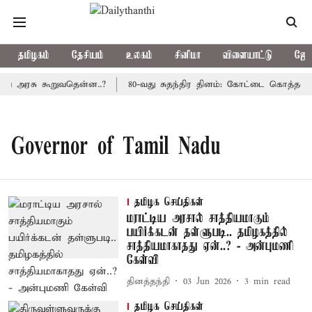
தமிழகம்
தேசியம்
உலகம்
சினிமா
விளையாட்டு
ஜோத
ிய அரசு கூறுவதென்ன..?
80-வது சுதந்திர தினம்: கோட்டை கொத்தளத்த
Governor of Tamil Nadu
தமிழக செய்திகள்
மராட்டிய அரசால் சாத்தியமாகும்
பயிர்க்கடன் தள்ளுபடி.. தமிழகத்தில்
சாத்தியமாகாதது ஏன்..? - அன்புமணி
கேள்வி
தினத்தந்தி
03 Jun 2026
3
min read
தமிழக செய்திகள்