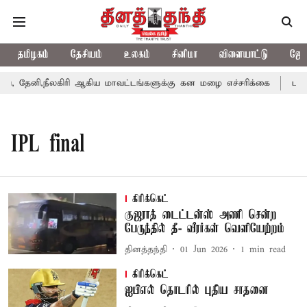
தமிழகம்
தேசியம்
உலகம்
சினிமா
விளையாட்டு
ஜோத
 தேனி,நீலகிரி ஆகிய மாவட்டங்களுக்கு கன மழை எச்சரிக்கை
புதுச
IPL final
கிரிக்கெட்
குஜராத் டைட்டன்ஸ் அணி சென்ற
பேருந்தில் தீ- வீரர்கள் வெளியேற்றம்
தினத்தந்தி
01 Jun 2026
1
min read
கிரிக்கெட்
ஐபிஎல் தொடரில் புதிய சாதனை