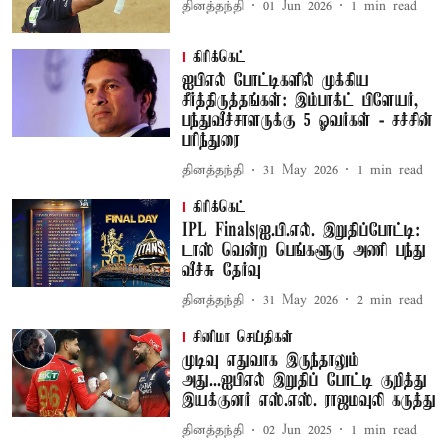
தினத்தந்தி
01 Jun 2026
1
min read
கிரிக்கெட்
ஐபிஎல் போட்டிகளில் முக்கிய
சீர்த்திருத்தங்கள்: இம்பாக்ட் பிளேயர்,
பந்துவீச்சாளருக்கு 5 ஓவர்கள் - சச்சின்
பரிந்துரை
தினத்தந்தி
31 May 2026
1
min read
கிரிக்கெட்
IPL Finals|ஐ.பி.எல். இறுதிப்போட்டி:
டாஸ் வென்ற பெங்களூரு அணி பந்து
வீச்சு தேர்வு
தினத்தந்தி
31 May 2026
2
min read
சினிமா செய்திகள்
முடிவு எதுவாக இருந்தாலும்
அது...ஐபிஎல் இறுதிப் போட்டி குறித்து
இயக்குனர் எஸ்.எஸ். ராஜமவுலி கருத்து
தினத்தந்தி
02 Jun 2025
1
min read