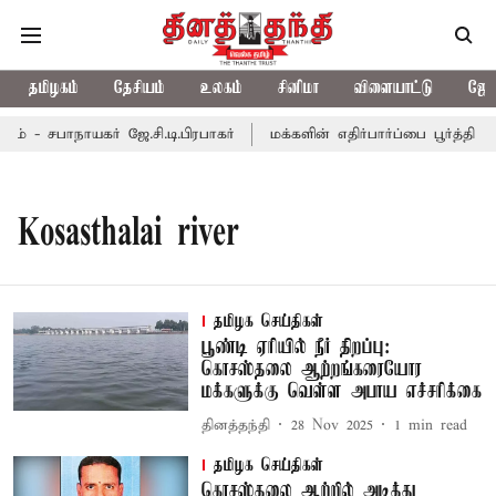
தமிழகம்
தேசியம்
உலகம்
சினிமா
விளையாட்டு
ஜோத
 - சபாநாயகர் ஜே.சி.டி.பிரபாகர்
மக்களின் எதிர்பார்ப்பை பூர்த்தி ச
Kosasthalai river
தமிழக செய்திகள்
பூண்டி ஏரியில் நீர் திறப்பு:
கொசஸ்தலை ஆற்றங்கரையோர
மக்களுக்கு வெள்ள அபாய எச்சரிக்கை
தினத்தந்தி
28 Nov 2025
1
min read
தமிழக செய்திகள்
கொசஸ்தலை ஆற்றில் அடித்து