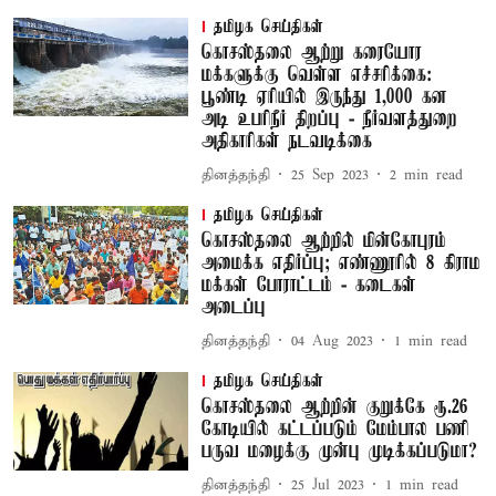
தமிழக செய்திகள்
கொசஸ்தலை ஆற்று கரையோர
மக்களுக்கு வெள்ள எச்சரிக்கை:
பூண்டி ஏரியில் இருந்து 1,000 கன
அடி உபரிநீர் திறப்பு - நீர்வளத்துறை
அதிகாரிகள் நடவடிக்கை
தினத்தந்தி
25 Sep 2023
2
min read
தமிழக செய்திகள்
கொசஸ்தலை ஆற்றில் மின்கோபுரம்
அமைக்க எதிர்ப்பு; எண்ணூரில் 8 கிராம
மக்கள் போராட்டம் - கடைகள்
அடைப்பு
தினத்தந்தி
04 Aug 2023
1
min read
தமிழக செய்திகள்
கொசஸ்தலை ஆற்றின் குறுக்கே ரூ.26
கோடியில் கட்டப்படும் மேம்பால பணி
பருவ மழைக்கு முன்பு முடிக்கப்படுமா?
தினத்தந்தி
25 Jul 2023
1
min read