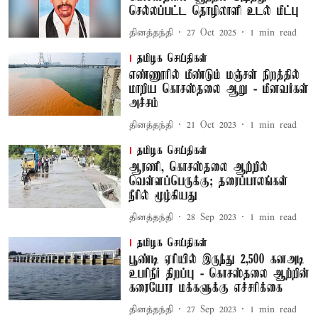
செல்லப்பட்ட தொழிலாளி உடல் மீட்பு
தினத்தந்தி
27 Oct 2025
1
min read
தமிழக செய்திகள்
எண்ணூரில் மீண்டும் மஞ்சள் நிறத்தில்
மாறிய கொசஸ்தலை ஆறு - மீனவர்கள்
அச்சம்
தினத்தந்தி
21 Oct 2023
1
min read
தமிழக செய்திகள்
ஆரணி, கொசஸ்தலை ஆற்றில்
வெள்ளப்பெருக்கு; தரைப்பாலங்கள்
நீரில் மூழ்கியது
தினத்தந்தி
28 Sep 2023
1
min read
தமிழக செய்திகள்
பூண்டி ஏரியில் இருந்து 2,500 கனஅடி
உபரிநீர் திறப்பு - கொசஸ்தலை ஆற்றின்
கரையோர மக்களுக்கு எச்சரிக்கை
தினத்தந்தி
27 Sep 2023
1
min read