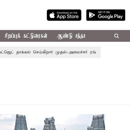
சிறப்புக் கட்டுரைகள்
ஆண்டு சந்தா
ட் தாக்கல் செய்கிறார் முதல்-அமைச்சர் ரங்கசாமி
எதிர்க்கட்ச