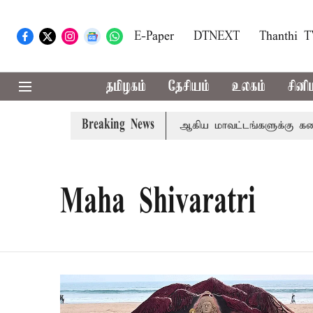
E-Paper
DTNEXT
Thanthi 
தமிழகம்
தேசியம்
உலகம்
சினி
Breaking News
கீதா
கோவை, தேனி,நீலகிரி ஆகிய மாவட்டங்களுக்கு கன மழை
Maha Shivaratri