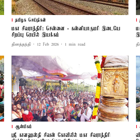
தமிழக செய்திகள்
மகா சிவராத்திரி: சென்னை - கன்னியாகுமரி இடையே
ம
சிறப்பு ரெயில் இயக்கம்
இ
தினத்தந்தி
12 Feb 2026
1
min read
தி
ஆன்மிகம்
ஸ்ரீ காளஹஸ்தி சிவன் கோவிலில் மகா சிவராத்திரி
வ