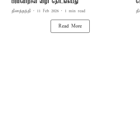
பிரம்மோற்சவ விழா தொடங்கியது
க
தினத்தந்தி
11 Feb 2026
1
min read
தி
Read More