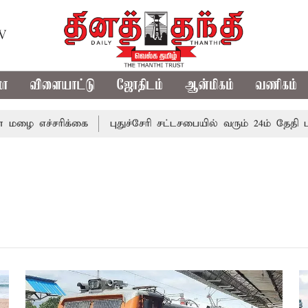
TV
மா
விளையாட்டு
ஜோதிடம்
ஆன்மிகம்
வணிகம்
 எச்சரிக்கை
புதுச்சேரி சட்டசபையில் வரும் 24ம் தேதி பட்ஜெ