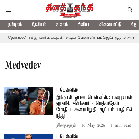
தமிழகம்
தேசியம்
உலகம்
சினிமா
விளையாட்டு
ஜோத
தொலைநோக்கு பார்வையுடன் கூடிய வேளாண் பட்ஜெட்: முதல்-அமைச்சர
Medvedev
டென்னிஸ்
இத்தாலி ஓபன் டென்னிஸ்: மழையால்
ஜானிக் சின்னெர் - மெத்வதேவ்
மோதிய அரையிறுதி ஆட்டம் பாதியில்
ரத்து
தினத்தந்தி
16 May 2026
1
min read
டென்னிஸ்