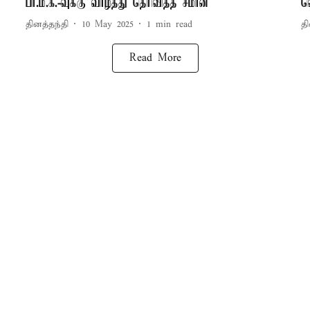
பா.ம.க.-வுக்கு வாழ்த்து தெரிவித்த சீமான்
வ
தினத்தந்தி
10 May 2025
1
min read
தி
Read More