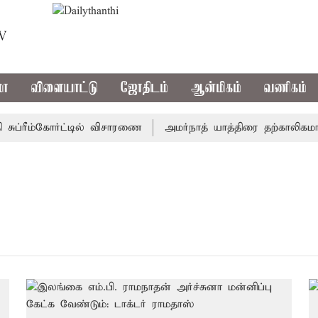
TV
மா
விளையாட்டு
ஜோதிடம்
ஆன்மிகம்
வணிகம்
ப்ரீம்கோர்ட்டில் விசாரணை
அமர்நாத் யாத்திரை தற்காலிகமாக நி