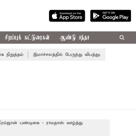
சிறப்புக் கட்டுரைகள்
ஆண்டு சந்தா
றுத்தம்
இமாச்சலத்தில் பேருந்து விபத்து; 7 பேர் பலி - பிர