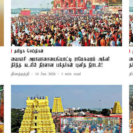
தமிழக செய்திகள்
வைகாசி அமாவாசையையொட்டி ராமேசுவரம் அக்னி
வ
தீர்த்த கடலில் திரளான பக்தர்கள் புனித நீராடல்!
த
தினத்தந்தி
14 Jun 2026
1
min read
தி