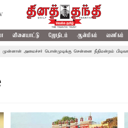
TV
மா
விளையாட்டு
ஜோதிடம்
ஆன்மிகம்
வணிகம்
னாள் அமைச்சர் பொன்முடிக்கு சென்னை நீதிமன்றம் பிடிவாராண்ட
e