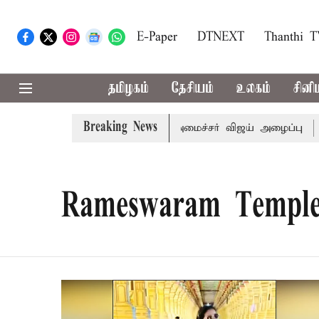
E-Paper
DTNEXT
Thanthi 
தமிழகம்
தேசியம்
உலகம்
சினி
Breaking News
ி.க்கள் கூட்டத்துக்கு முதல்-அமைச்சர் விஜய் அழைப்பு
முன்
Rameswaram Templ