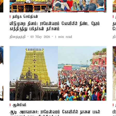
தமிழக செய்திகள்
விடுமுறை தினம்: ராமேஸ்வரம் கோவிலில் நீண்ட நேரம்
த
காத்திருந்து பக்தர்கள் தரிசனம்
க
தினத்தந்தி
03 May 2026
1
min read
தி
ஆன்மிகம்
ஆடி அமாவாசை: ராமேஸ்வரம் கோவிலில் நாளை பகல்
ப