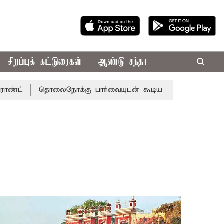
சிறப்புக் கட்டுரைகள்
ஆண்டு சந்தா
்
தொலைநோக்கு பார்வையுடன் கூடிய வேளாண் பட்ஜெட்: முதல