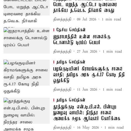
போட மறுத்த ஆட்டோ டிரைவரை
தாக்கிய த.வெ.க. நிர்வாகி கைது
தினத்தந்தி
09 Jul 2026
1
min read
தேசிய செய்திகள்
ஐதராபாத்தில் உள்ள சாலைக்கு
டொனால்டு டிரம்ப் பெயர்
தினத்தந்தி
27 Jun 2026
1
min read
தமிழக செய்திகள்
பழங்குடியினர் கிராமங்களுக்கு சாலை
வசதி: தமிழக அரசு ரூ.4.17 கோடி நிதி
ஒதுக்கீடு
தினத்தந்தி
11 Jun 2026
1
min read
தமிழக செய்திகள்
தூத்துக்குடி என்.டி.பி.எல். பின்புற
நுழைவு வாயில்: நிரந்தர சாலை
அமைக்க சமூக ஆர்வலர் கோரிக்கை
தினத்தந்தி
16 May 2026
1
min read