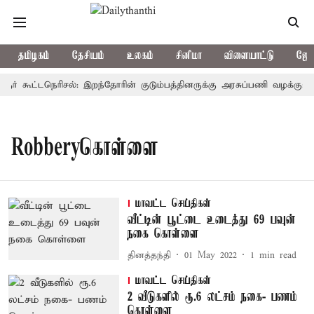
தமிழகம்
தேசியம்
உலகம்
சினிமா
விளையாட்டு
ஜோத
ூர் கூட்டநெரிசல்: இறந்தோரின் குடும்பத்தினருக்கு அரசுப்பணி வழக்கு; வரு
Robberyகொள்ளை
மாவட்ட செய்திகள்
வீட்டின் பூட்டை உடைத்து 69 பவுன்
நகை கொள்ளை
தினத்தந்தி
01 May 2022
1
min read
மாவட்ட செய்திகள்
2 வீடுகளில் ரூ.6 லட்சம் நகை- பணம்
கொள்ளை