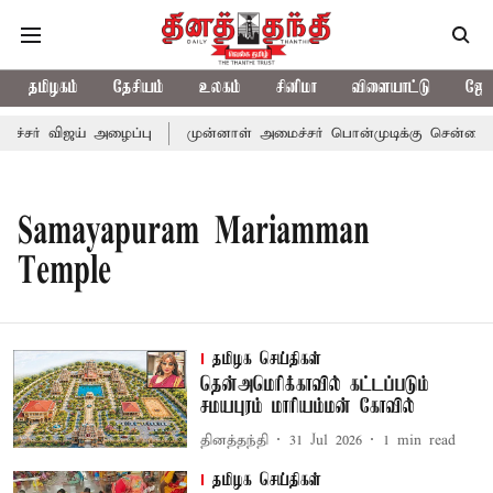
தமிழகம்
தேசியம்
உலகம்
சினிமா
விளையாட்டு
ஜோத
ச்சர் விஜய் அழைப்பு
முன்னாள் அமைச்சர் பொன்முடிக்கு சென்னை நீத
Samayapuram Mariamman
Temple
தமிழக செய்திகள்
தென்அமெரிக்காவில் கட்டப்படும்
சமயபுரம் மாரியம்மன் கோவில்
தினத்தந்தி
31 Jul 2026
1
min read
தமிழக செய்திகள்