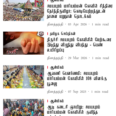
ஆன்மிகம்
சமயபுரம் மாரியம்மன் கோவில் சித்திரை
தேர்த்திருவிழா: கொடியேற்றத்துடன்
நாளை மறுநாள் தொடக்கம்
தினத்தந்தி
03 Apr 2026
1
min read
தமிழக செய்திகள்
திருச்சி சமயபுரம் கோவிலில் மேற்கூரை
இடிந்து விழுந்து விபத்து - பெண்
உயிரிழப்பு
தினத்தந்தி
29 Mar 2026
1
min read
ஆன்மிகம்
ஆவணி பௌர்ணமி: சமயபுரம்
மாரியம்மன் கோவிலில் 108 விளக்கு
பூஜை
தினத்தந்தி
07 Sep 2025
1
min read
ஆன்மிகம்
ஆடி கடைசி ஞாயிறு: சமயபுரம்
மாரியம்மன் கோவிலில் குவிந்த