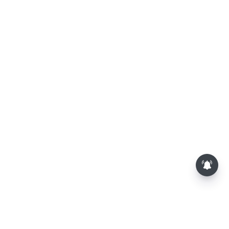
த.வெ.க. அரசின் முதல் பட்ஜெட்: