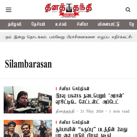
தமிழகம்
தேசியம்
உலகம்
சினிமா
விளையாட்டு
ஜோத
தம் இன்று தொடக்கம்: பல்வேறு பிரச்சினைகளை எழுப்ப எதிர்க்கட்சிகள் த
Silambarasan
சினிமா செய்திகள்
இரவு பகலாக நடைபெறும் ‘அரசன்’
ஷூட்டிங்.. லேட்டஸ்ட் அப்டேட்
தினத்தந்தி
21 May 2026
1
min read
சினிமா செய்திகள்
சூர்யாவின் “கருப்பு” படத்தின் 2வது
பாடலை பாடும் பிரபல நடிகர்