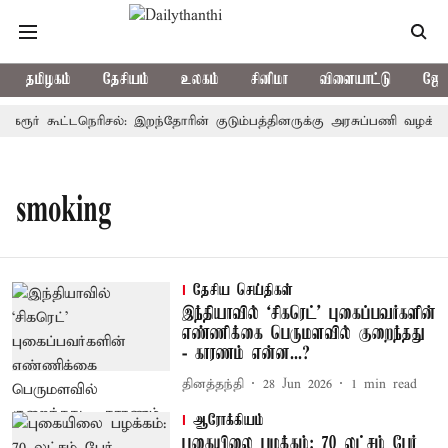
தமிழகம்
தேசியம்
உலகம்
சினிமா
விளையாட்டு
ஜோத
கரூர் கூட்டநெரிசல்: இறந்தோரின் குடும்பத்தினருக்கு அரசுப்பணி வழக்கு; 
smoking
தேசிய செய்திகள்
இந்தியாவில் ‘சிகரெட்’ புகைப்பவர்களின்
எண்ணிக்கை பெருமளவில் குறைந்தது
- காரணம் என்ன...?
தினத்தந்தி
28 Jun 2026
1
min read
ஆரோக்கியம்
புகையிலை பழக்கம்: 70 லட்சம் பேர்