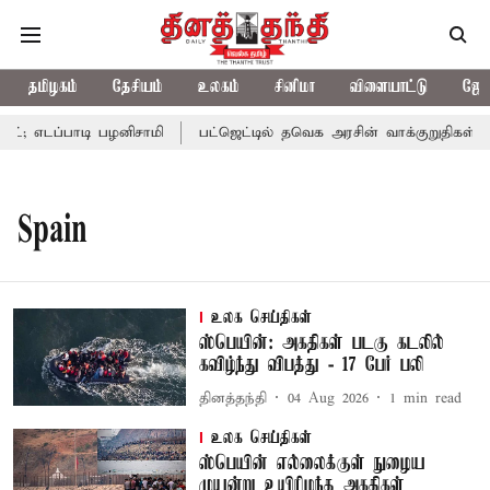
தமிழகம்
தேசியம்
உலகம்
சினிமா
விளையாட்டு
ஜோத
ெட்; எடப்பாடி பழனிசாமி
பட்ஜெட்டில் தவெக அரசின் வாக்குறுதிகள் இ
Spain
உலக செய்திகள்
ஸ்பெயின்: அகதிகள் படகு கடலில்
கவிழ்ந்து விபத்து - 17 பேர் பலி
தினத்தந்தி
04 Aug 2026
1
min read
உலக செய்திகள்
ஸ்பெயின் எல்லைக்குள் நுழைய
முயன்று உயிரிழந்த அகதிகள்