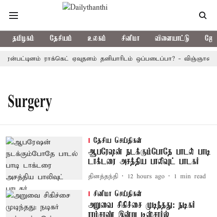
தமிழகம்
தேசியம்
உலகம்
சினிமா
விளையாட்டு
ஜோத
ரன்பட்டினம் ராக்கெட் ஏவுதளம் தனியாரிடம் ஒப்படைப்பா? - விஞ்ஞானிகள
Surgery
தேசிய செய்திகள்
ஆபரேஷன் நடக்கும்போதே பாடல் பாடி
டாக்டரை அசத்திய பாலிவுட் பாடகர்
தினத்தந்தி
12 hours ago
1
min read
சினிமா செய்திகள்
அறுவை சிகிச்சை முடிந்தது: நடிகர்
ராம்சரண் இன்று டிஸ்சார்ஜ்