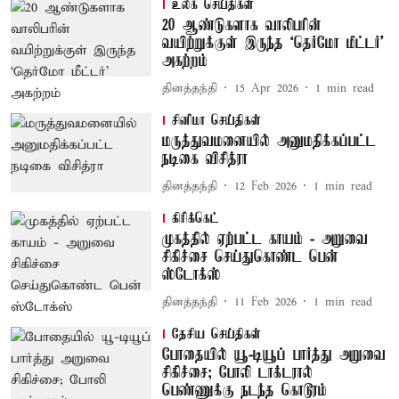
உலக செய்திகள்
20 ஆண்டுகளாக வாலிபரின்
வயிற்றுக்குள் இருந்த ‘தெர்மோ மீட்டர்’
அகற்றம்
தினத்தந்தி
15 Apr 2026
1
min read
சினிமா செய்திகள்
மருத்துவமனையில் அனுமதிக்கப்பட்ட
நடிகை விசித்ரா
தினத்தந்தி
12 Feb 2026
1
min read
கிரிக்கெட்
முகத்தில் ஏற்பட்ட காயம் - அறுவை
சிகிச்சை செய்துகொண்ட பென்
ஸ்டோக்ஸ்
தினத்தந்தி
11 Feb 2026
1
min read
தேசிய செய்திகள்
போதையில் யூ-டியூப் பார்த்து அறுவை
சிகிச்சை; போலி டாக்டரால்
பெண்ணுக்கு நடந்த கொடூரம்