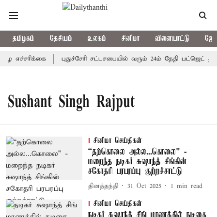
தமிழகம்
தேசியம்
உலகம்
சினிமா
விளையாட்டு
ஜோத
ை எச்சரிக்கை
புதுச்சேரி சட்டசபையில் வரும் 24ம் தேதி பட்ஜெட் தாக
Sushant Singh Rajput
சினிமா செய்திகள்
“தற்கொலை அல்ல...கொலை" -
மறைந்த நடிகர் சுஷாந்த் சிங்கின்
சகோதரி பரபரப்பு குற்றச்சாட்டு
தினத்தந்தி
31 Oct 2025
1
min read
சினிமா செய்திகள்
நடிகர் சுஷாந்த் சிங் மரணத்தில் நடிகை