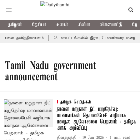
தமிழகம்
தேசியம்
உலகம்
சினிமா
விளையாட்டு
ஜோத
் நாளை தனித்தீர்மானம்
23 மாவட்டங்களில் இரவு 7 மணிவரை மழை பெய
Tamil Nadu government
announcement
தமிழக செய்திகள்
நாளை மறுநாள் நீட் மறுதேர்வு:
மாணவர்கள் தொலைபேசி வழியாக
மனநல ஆலோசனை பெறலாம் - தமிழக
அரசு அறிவிப்பு
தினத்தந்தி
19 Jun 2026
1
min read