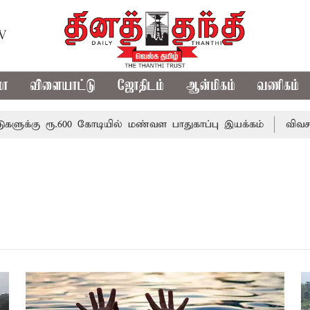
TV
மா
விளையாட்டு
ஜோதிடம்
ஆன்மிகம்
வணிகம்
கு ரூ.600 கோடியில் மண்வள பாதுகாப்பு இயக்கம்
விவசாயிகளு