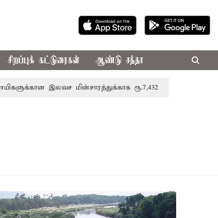
சிறப்புக் கட்டுரைகள்
ஆண்டு சந்தா
க்கான இலவச மின்சாரத்துக்காக ரூ.7,432 கோடி ஒதுக்கீடு; வேளாண