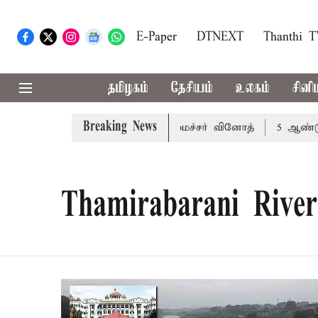
E-Paper
DTNEXT
Thanthi 
தமிழகம்
தேசியம்
உலகம்
சினி
Breaking News
்டை தவிர்க்க வேண்டும்: அமைச்சர் வினோத்
5 ஆண்டுகளுக்
Thamirabarani River