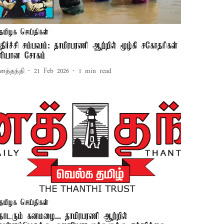
தமிழக செய்திகள்
திர்ச்சி சம்பவம்: தாமிரபரணி ஆற்றில் மூழ்கி சகோதரிகள்
லியான சோகம்
னத்தந்தி
21 Feb 2026
1
min read
தமிழக செய்திகள்
ொடரும் கனமழை... தாமிரபரணி ஆற்றில்