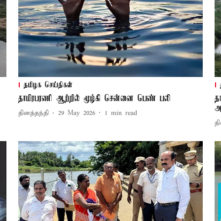
தமிழக செய்திகள்
தாமிரபரணி ஆற்றில் மூழ்கி சென்னை பெண் பலி
த
அ
தினத்தந்தி
29 May 2026
1
min read
தி