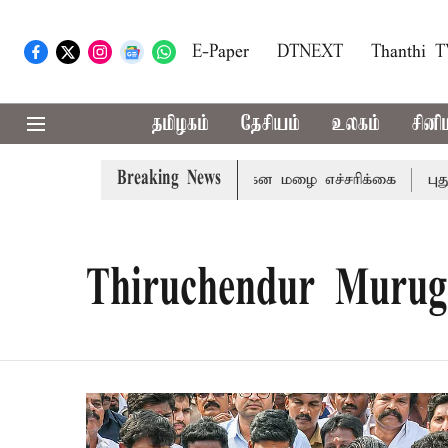
E-Paper
DTNEXT
Thanthi 
தமிழகம்
தேசியம்
உலகம்
சினி
Breaking News
கிரி ஆகிய மாவட்டங்களுக்கு கன மழை எச்சரிக்கை
புதுச்சே
Thiruchendur Murug