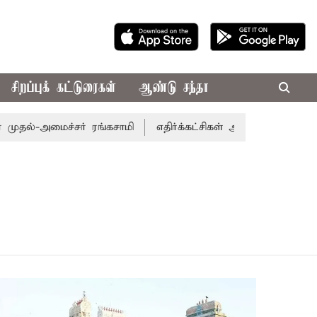
சிறப்புக் கட்டுரைகள்
ஆண்டு சந்தா
ல்-அமைச்சர் ரங்கசாமி
எதிர்க்கட்சிகள் அமளி: நாடாளுமன்ற 