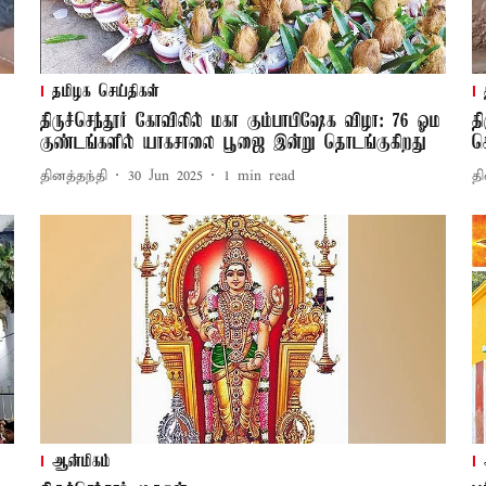
தமிழக செய்திகள்
திருச்செந்தூர் கோவிலில் மகா கும்பாபிஷேக விழா: 76 ஓம
த
குண்டங்களில் யாகசாலை பூஜை இன்று தொடங்குகிறது
ச
தினத்தந்தி
30 Jun 2025
1
min read
தி
ஆன்மிகம்