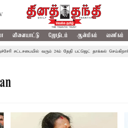
TV
மா
விளையாட்டு
ஜோதிடம்
ஆன்மிகம்
வணிகம்
ரி சட்டசபையில் வரும் 24ம் தேதி பட்ஜெட் தாக்கல் செய்கிறார் முத
an