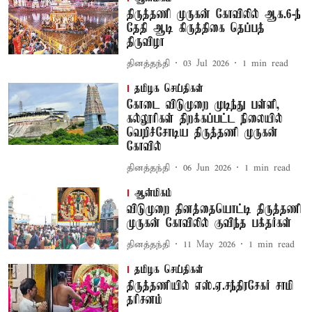
திருத்தணி முருகன் கோவிலில் ஆக.6-ந்
தேதி ஆடி கிருத்திகை தெப்பத்
திருவிழா
தினத்தந்தி
03 Jul 2026
1
min read
தமிழக செய்திகள்
கோடை விடுமுறை முடிந்து பள்ளி,
கல்லூரிகள் திறக்கப்பட்ட நிலையில்
வெறிச்சோடிய திருத்தணி முருகன்
கோவில்
தினத்தந்தி
06 Jun 2026
1
min read
ஆன்மிகம்
விடுமுறை தினத்தையொட்டி திருத்தணி
முருகன் கோவிலில் குவிந்த பக்தர்கள்
தினத்தந்தி
11 May 2026
1
min read
தமிழக செய்திகள்
திருத்தணியில் எஸ்.ஏ.சந்திரசேகர் சாமி
தரிசனம்