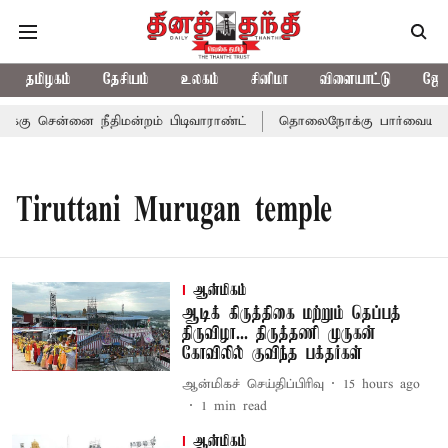
தமிழகம்
தேசியம்
உலகம்
சினிமா
விளையாட்டு
ஜோத
்கு சென்னை நீதிமன்றம் பிடிவாராண்ட்
தொலைநோக்கு பார்வையுடன் க
Tiruttani Murugan temple
ஆன்மிகம்
ஆடிக் கிருத்திகை மற்றும் தெப்பத்
திருவிழா... திருத்தணி முருகன்
கோவிலில் குவிந்த பக்தர்கள்
ஆன்மிகச் செய்திப்பிரிவு
15 hours ago
1
min read
ஆன்மிகம்