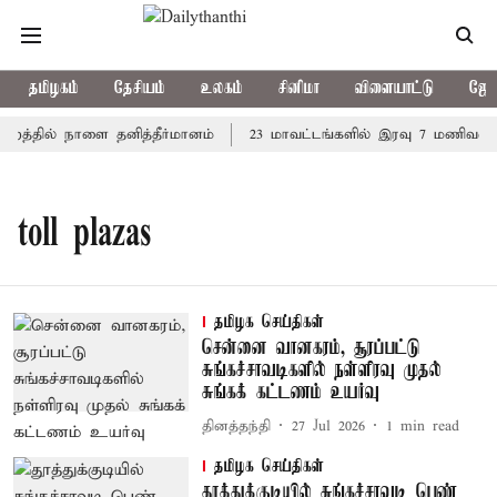
தமிழகம்
தேசியம்
உலகம்
சினிமா
விளையாட்டு
ஜோத
ன்றத்தில் நாளை தனித்தீர்மானம்
23 மாவட்டங்களில் இரவு 7 மணிவரை 
toll plazas
தமிழக செய்திகள்
சென்னை வானகரம், சூரப்பட்டு
சுங்கச்சாவடிகளில் நள்ளிரவு முதல்
சுங்கக் கட்டணம் உயர்வு
தினத்தந்தி
27 Jul 2026
1
min read
தமிழக செய்திகள்
தூத்துக்குடியில் சுங்கச்சாவடி பெண்