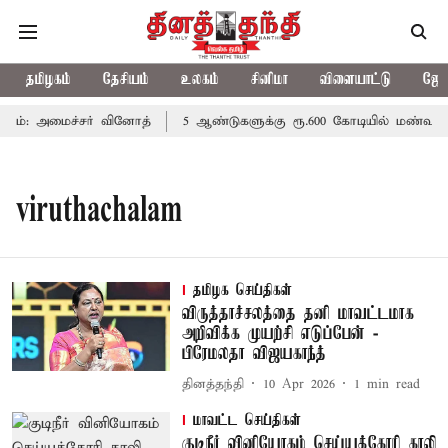
தமிழகம்
தேசியம்
உலகம்
சினிமா
விளையாட்டு
ஜோத
ம்: அமைச்சர் வினோத்
5 ஆண்டுகளுக்கு ரூ.600 கோடியில் மண்வள பா
viruthachalam
தமிழக செய்திகள்
விருத்தாச்சலத்தை தனி மாவட்டமாக
அறிவிக்க முயற்சி எடுப்பேன் -
பிரேமலதா விஜயகாந்த்
தினத்தந்தி
10 Apr 2026
1
min read
மாவட்ட செய்திகள்
குடிநீர் வினியோகம் செய்யக்கோரி காலி