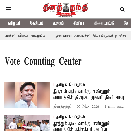
தமிழகம்
தேசியம்
உலகம்
சினிமா
விளையாட்டு
ஜோத
மைச்சர் விஜய் அழைப்பு
முன்னாள் அமைச்சர் பொன்முடிக்கு சென்னை 
Vote Counting Center
தமிழக செய்திகள்
திருவள்ளூர்: வாக்கு எண்ணும்
மையத்தில் தி.மு.க. முகவர் திடீர் சாவு
தினத்தந்தி
05 May 2026
1
min read
தமிழக செய்திகள்
தூத்துக்குடி: வாக்கு எண்ணும்
மையத்தில் கலெக்டர் ஆய்வு