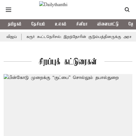
தமிழகம்
தேசியம்
உலகம்
சினிமா
விளையாட்டு
ஜோத
் விஜய்
கரூர் கூட்டநெரிசல்: இறந்தோரின் குடும்பத்தினருக்கு அரசுப்ப
சிறப்புக் கட்டுரைகள்