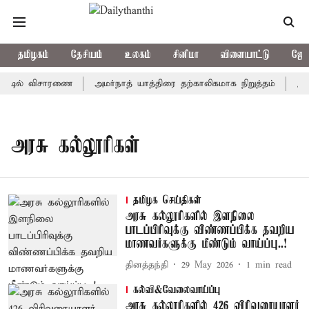
தமிழகம்
தேசியம்
உலகம்
சினிமா
விளையாட்டு
ஜோத
்ட்டில் விசாரணை
அமர்நாத் யாத்திரை தற்காலிகமாக நிறுத்தம்
இமாச
அரசு கல்லூரிகள்
தமிழக செய்திகள்
அரசு கல்லூரிகளில் இளநிலை
பாடப்பிரிவுக்கு விண்ணப்பிக்க தவறிய
மாணவர்களுக்கு மீண்டும் வாய்ப்பு..!
தினத்தந்தி
29 May 2026
1
min read
கல்வி&வேலைவாய்ப்பு
அரசு கல்லூரிகளில் 426 விரிவுரையாளர்