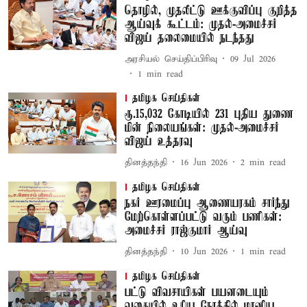
தொழில், முதலீட்டு ஊக்குவிப்பு குறித்த
ஆய்வுக் கூட்டம்: முதல்-அமைச்சர்
விஜய் தலைமையில் நடந்தது
அரசியல் செய்திப்பிரிவு
09 Jul 2026
1
min read
தமிழக செய்திகள்
ரூ.15,032 கோடியில் 231 புதிய துணை
மின் நிலையங்கள்: முதல்-அமைச்சர்
விஜய் உத்தரவு
தினத்தந்தி
16 Jun 2026
2
min read
தமிழக செய்திகள்
நகர் ஊரமைப்பு ஆணையரகம் சார்ந்து
மேற்கொள்ளப்பட்டு வரும் பணிகள்:
அமைச்சர் ராஜ்குமார் ஆய்வு
தினத்தந்தி
10 Jun 2026
1
min read
தமிழக செய்திகள்
பட்டு விவசாயிகள் பயனடையும்
வகையில் உரிய நேரத்தில் மானிய