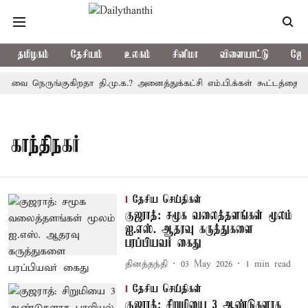
தமிழகம்
தேசியம்
உலகம்
சினிமா
விளையாட்டு
ஜோத
க.வை நெருங்குகிறதா தி.மு.க.? அனைத்துக்கட்சி எம்.பி.க்கள் கூட்டத்தை 
காந்திநகர்
தேசிய செய்திகள்
குஜராத்: சமூக வலைத்தளங்கள் மூலம்
ஐ.எஸ். ஆதரவு கருத்துகளை
பரப்பியவர் கைது
தினத்தந்தி
03 May 2026
1
min read
தேசிய செய்திகள்
குஜராத்: சிறுமியை 3 ஆண்டுகளாக