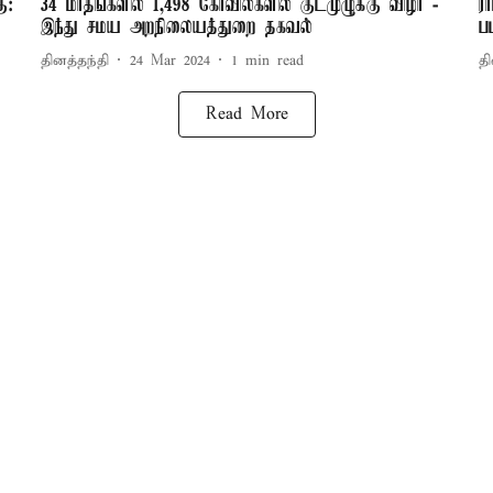
ு:
34 மாதங்களில் 1,498 கோவில்களில் குடமுழுக்கு விழா -
ர
இந்து சமய அறநிலையத்துறை தகவல்
ப
தினத்தந்தி
24 Mar 2024
1
min read
தி
Read More