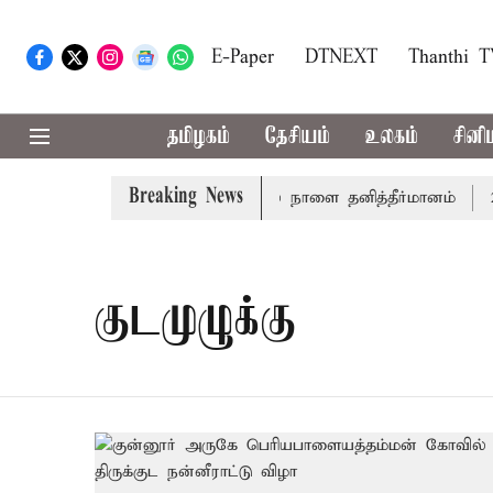
E-Paper
DTNEXT
Thanthi 
தமிழகம்
தேசியம்
உலகம்
சினி
Breaking News
ிழ்த்தாய் வாழ்த்து: சட்டமன்றத்தில் நாளை தனித்தீர்மானம்
23 
குடமுழுக்கு