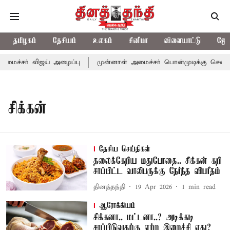
தமிழகம்
தேசியம்
உலகம்
சினிமா
விளையாட்டு
ஜோத
அமைச்சர் விஜய் அழைப்பு
முன்னாள் அமைச்சர் பொன்முடிக்கு சென்னை 
சிக்கன்
தேசிய செய்திகள்
தலைக்கேறிய மதுபோதை.. சிக்கன் கறி
சாப்பிட்ட வாலிபருக்கு நேர்ந்த விபரீதம்
தினத்தந்தி
19 Apr 2026
1
min read
ஆரோக்கியம்
சிக்கனா.. மட்டனா..? அடிக்கடி
சாப்பிடுவதற்கு ஏற்ற இறைச்சி எது?