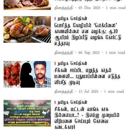
தினத்தந்தி
03 Dec 2025
1
min read
தமிழக செய்திகள்
பொரித்த கோழியில் ‘லெக்பீஸை’
காணவில்லை என வழக்கு: ரூ.10
ஆயிரம் இழப்பீடு வழங்க கோர்ட்டு
உத்தரவு
தினத்தந்தி
04 Sep 2025
1
min read
தமிழக செய்திகள்
சிக்கன் சாப்பிட மறுத்த காதல்
மனைவி... புதுமாப்பிள்ளை எடுத்த
விபரீத முடிவு
தினத்தந்தி
13 Jul 2025
1
min read
தமிழக செய்திகள்
சிக்கன், மட்டன் வாங்க காசு
இல்லையா..? - இஎம்ஐ முறையில்
விற்பனை செய்யும் கோவை
கடைக்காரர்